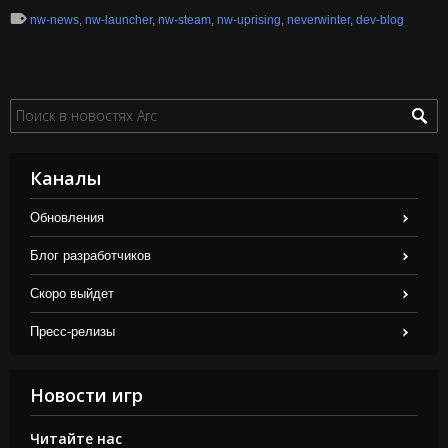
nw-news
,
nw-launcher
,
nw-steam
,
nw-uprising
,
neverwinter
,
dev-blog
Каналы
Обновления
Блог разработчиков
Скоро выйдет
Пресс-релизы
Новости игр
Читайте нас