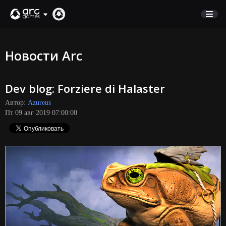
МАГАЗИН
Новости Arc
ПОДДЕРЖКА
Dev blog: Forziere di Halaster
Вход
Автор:
Azureus
Пт 09 авг 2019 07:00:00
English
Deutsch
Français
Italiano
Pусский
Español