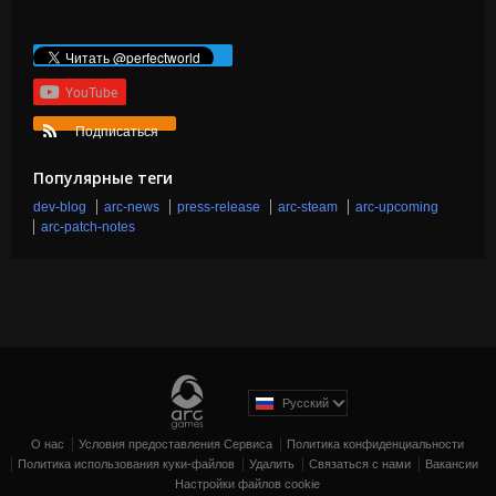
YouTube
Подписаться
Популярные теги
dev-blog
arc-news
press-release
arc-steam
arc-upcoming
arc-patch-notes
Pусский
О нас
Условия предоставления Сервиса
Политика конфиденциальности
Политика использования куки-файлов
Удалить
Связаться с нами
Вакансии
Настройки файлов cookie