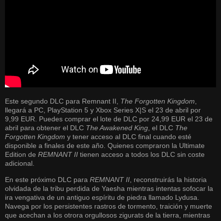
Este segundo DLC para Remnant II,
The Forgotten Kingdom
,
llegará a PC, PlayStation 5 y Xbox Series X|S el 23 de abril por
9,99 EUR. Puedes comprar el lote de DLC por 24,99 EUR el 23 de
abril para obtener el DLC
The Awakened King
, el DLC
The
Forgotten Kingdom
y tener acceso al DLC final cuando esté
disponible a finales de este año. Quienes compraron la Ultimate
Edition de
REMNANT II
tienen acceso a todos los DLC sin coste
adicional.
En este próximo DLC para
REMNANT II
, reconstruirás la historia
olvidada de la tribu perdida de Yaesha mientras intentas sofocar la
ira vengativa de un antiguo espíritu de piedra llamado Lydusa.
Navega por los persistentes rastros de tormento, traición y muerte
que acechan a los otrora orgullosos zigurats de la tierra, mientras