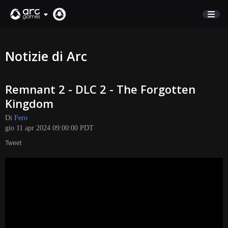
NEGOZIO
Notizie di Arc
SUPPORTO
Remnant 2 - DLC 2 - The Forgotten
Accedi
Kingdom
Di
Fero
English
gio 11 apr 2024 09:00:00 PDT
Deutsch
Tweet
Français
Italiano
Pусский
Español