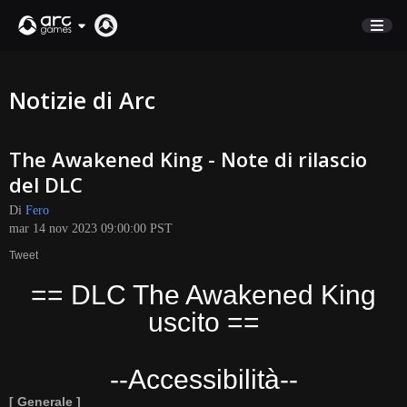
NEGOZIO
Notizie di Arc
SUPPORTO
The Awakened King - Note di rilascio
Accedi
del DLC
Di
Fero
English
mar 14 nov 2023 09:00:00 PST
Deutsch
Tweet
Français
== DLC The Awakened King
Italiano
uscito ==
Pусский
Español
--Accessibilità--
[ Generale ]