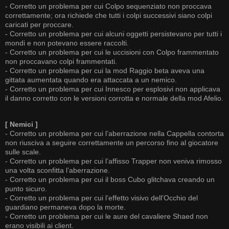
- Corretto un problema per cui Colpo sequenziato non proccava
correttamente; ora richiede che tutti i colpi successivi siano colpi
caricati per proccare.
- Corretto un problema per cui alcuni oggetti persistevano per tutti i
mondi e non potevano essere raccolti.
- Corretto un problema per cui le uccisioni con Colpo frammentato
non proccavano colpi frammentati.
- Corretto un problema per cui la mod Raggio beta aveva una
gittata aumentata quando era attaccata a un nemico.
- Corretto un problema per cui Innesco per esplosivi non applicava
il danno corretto con le versioni corrotta e normale della mod Afelio.
[ Nemici ]
- Corretto un problema per cui l’aberrazione nella Cappella contorta
non riusciva a seguire correttamente un percorso fino al giocatore
sulle scale.
- Corretto un problema per cui l’affisso Trapper non veniva rimosso
una volta sconfitta l’aberrazione.
- Corretto un problema per cui il boss Cubo glitchava creando un
punto sicuro.
- Corretto un problema per cui l’effetto visivo dell’Occhio del
guardiano permaneva dopo la morte.
- Corretto un problema per cui le aure del cavaliere Shaed non
erano visibili ai client.