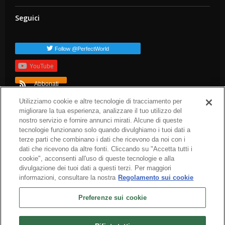
Seguici
Follow @PerfectWorld
YouTube
Abbonati
TAG popolari
Utilizziamo cookie e altre tecnologie di tracciamento per
migliorare la tua esperienza, analizzare il tuo utilizzo del
dev-blog
arc-news
press-release
arc-steam
arc-patch-notes
nostro servizio e fornire annunci mirati. Alcune di queste
arc-upcoming
tecnologie funzionano solo quando divulghiamo i tuoi dati a
terze parti che combinano i dati che ricevono da noi con i
dati che ricevono da altre fonti. Cliccando su "Accetta tutti i
cookie", acconsenti all'uso di queste tecnologie e alla
divulgazione dei tuoi dati a questi terzi. Per maggiori
informazioni, consultare la nostra
Regolamento sui cookie
Preferenze sui cookie
Italiano
Chi siamo
Termini di servizio
Informativa sulla privacy
Informativa sui cookie