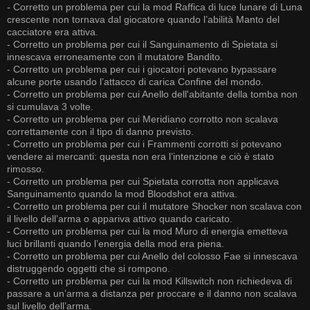
- Corretto un problema per cui la mod Raffica di luce lunare di Luna
crescente non tornava dal giocatore quando l’abilità Manto del
cacciatore era attiva.
- Corretto un problema per cui il Sanguinamento di Spietata si
innescava erroneamente con il mutatore Bandito.
- Corretto un problema per cui i giocatori potevano bypassare
alcune porte usando l’attacco di carica Confine del mondo.
- Corretto un problema per cui Anello dell'abitante della tomba non
si cumulava 3 volte.
- Corretto un problema per cui Meridiano corrotto non scalava
correttamente con il tipo di danno previsto.
- Corretto un problema per cui i Frammenti corrotti si potevano
vendere ai mercanti: questa non era l’intenzione e ciò è stato
rimosso.
- Corretto un problema per cui Spietata corrotta non applicava
Sanguinamento quando la mod Bloodshot era attiva.
- Corretto un problema per cui il mutatore Shocker non scalava con
il livello dell’arma o appariva attivo quando caricato.
- Corretto un problema per cui la mod Muro di energia emetteva
luci brillanti quando l’energia della mod era piena.
- Corretto un problema per cui Anello del colosso Fae si innescava
distruggendo oggetti che si rompono.
- Corretto un problema per cui la mod Killswitch non richiedeva di
passare a un’arma a distanza per proccare e il danno non scalava
sul livello dell’arma.