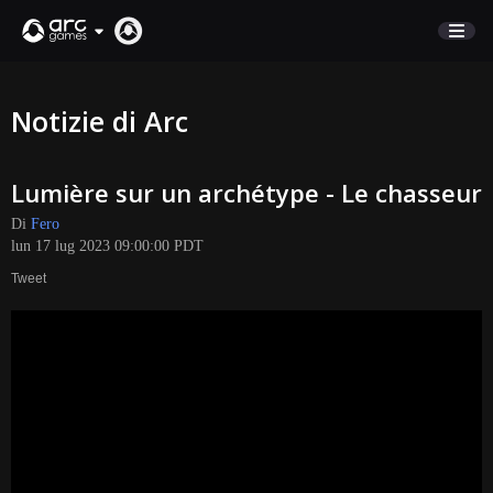
NEGOZIO
Notizie di Arc
SUPPORTO
Lumière sur un archétype - Le chasseur
Accedi
Di
Fero
lun 17 lug 2023 09:00:00 PDT
English
Tweet
Deutsch
Français
Italiano
Pусский
Español