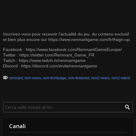
Inscrivez-vous pour recevoir l'actualité du jeu, du contenu exclusif
et bien plus encore sur
https://www.remnantgame.com/fr/#sign-up
.
Facebook :
https://www.facebook.com/RemnantGameEurope/
Twitter :
https://twitter.com/Remnant_Game_FR
Twitch :
https://www.twitch.tv/remnantgame
Discord :
https://discord.com/invite/remnantgame
remnant
,
rem-news
,
rem-frontpage
,
rem-featured
,
rem2-news
,
rem2-latest
Canali