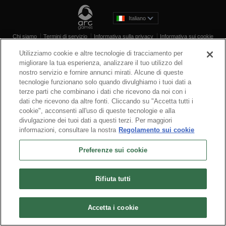
Italiano
Chi siamo
Termini di servizio
Informativa sulla privacy
Informativa sui cookie
Disinstalla
Contattaci
Carriere
Utilizziamo cookie e altre tecnologie di tracciamento per
Preferenze sui cookie
Non vendere o condividere le mie informazioni personali
migliorare la tua esperienza, analizzare il tuo utilizzo del
© 2026 Arc Games Inc. All rights reserved. All trademarks are property of their
nostro servizio e fornire annunci mirati. Alcune di queste
respective owners.
tecnologie funzionano solo quando divulghiamo i tuoi dati a
terze parti che combinano i dati che ricevono da noi con i
dati che ricevono da altre fonti. Cliccando su "Accetta tutti i
cookie", acconsenti all'uso di queste tecnologie e alla
divulgazione dei tuoi dati a questi terzi. Per maggiori
informazioni, consultare la nostra
Regolamento sui cookie
Preferenze sui cookie
Rifiuta tutti
Accetta i cookie