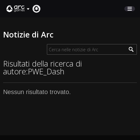
NEGOZIO
Notizie di Arc
SUPPORTO
Accedi
Risultati della ricerca di
autore:PWE_Dash
English
Deutsch
Nessun risultato trovato.
Français
Italiano
Pусский
Español