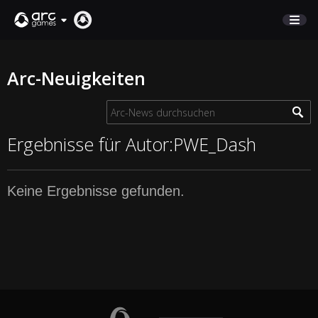
MARKTPLATZ
Arc-Neuigkeiten
KUNDENSERVICE
Anmelden
Ergebnisse für Autor:PWE_Dash
English
Keine Ergebnisse gefunden.
Deutsch
Français
Italiano
Pусский
Español