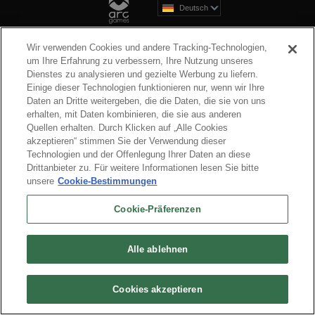
Deutsch
Über uns
Nutzungsbedingungen
Datenschutzrichtlinie
Cookie-Richtlinie
Deinstallation
Kontakt
Karriere
Wir verwenden Cookies und andere Tracking-Technologien,
Cookie-Präferenzen
Meine persönlichen Daten nicht verkaufen oder weitergebe
um Ihre Erfahrung zu verbessern, Ihre Nutzung unseres
Dienstes zu analysieren und gezielte Werbung zu liefern.
© 2026 Arc Games Inc. All rights reserved. All trademarks are property of their
Einige dieser Technologien funktionieren nur, wenn wir Ihre
respective owners.
Daten an Dritte weitergeben, die die Daten, die sie von uns
erhalten, mit Daten kombinieren, die sie aus anderen
Quellen erhalten. Durch Klicken auf „Alle Cookies
akzeptieren“ stimmen Sie der Verwendung dieser
Technologien und der Offenlegung Ihrer Daten an diese
Drittanbieter zu. Für weitere Informationen lesen Sie bitte
unsere
Cookie-Bestimmungen
Cookie-Präferenzen
Alle ablehnen
Cookies akzeptieren