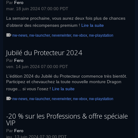
Par
Fero
mar. 18 juin 2024 07:00:00 PDT
La semaine prochaine, vous aurez deux fois plus de chances
d'obtenir des récompenses premium !
Lire la suite
nw-news
,
nw-launcher
,
neverwinter
,
nw-xbox
,
nw-playstation
Jubilé du Protecteur 2024
Par
Fero
ven. 14 juin 2024 07:00:00 PDT
L'édition 2024 du Jubilé du Protecteur commence très bientôt.
Participez et chevauchez la toute nouvelle monture Dragon
rouge... si vous l'osez !
Lire la suite
nw-news
,
nw-launcher
,
neverwinter
,
nw-xbox
,
nw-playstation
-20 % sur les Professions & offre spéciale
VIP
Par
Fero
jeu. 13 juin 2024 07:30:00 PDT