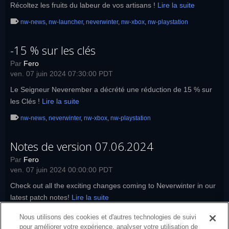
Récoltez les fruits du labeur de vos artisans !
Lire la suite
nw-news
,
nw-launcher
,
neverwinter
,
nw-xbox
,
nw-playstation
-15 % sur les clés
Par
Fero
ven. 07 juin 2024 07:30:00 PDT
Le Seigneur Neverember a décrété une réduction de 15 % sur
les Clés !
Lire la suite
nw-news
,
neverwinter
,
nw-xbox
,
nw-playstation
Notes de version 07.06.2024
Par
Fero
ven. 07 juin 2024 00:00:00 PDT
Check out all the exciting changes coming to Neverwinter in our
latest patch notes!
Lire la suite
nw-news
,
nw-launcher
,
neverwinter
,
nw-patch-notes
,
nw-xbox
,
nw-
Nous utilisons des cookies et d'autres technologies de suivi
playstation
,
patch-notes
pour améliorer votre expérience, analyser votre utilisation de