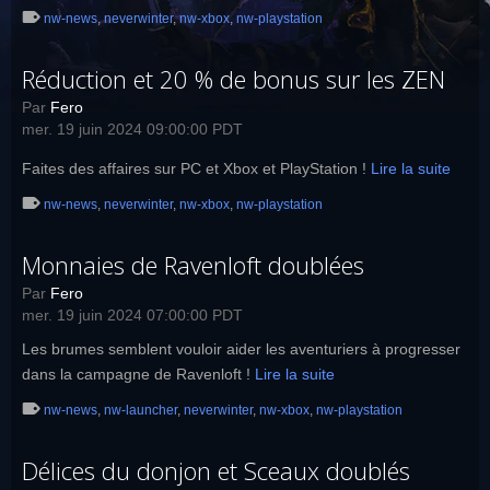
nw-news
,
neverwinter
,
nw-xbox
,
nw-playstation
Réduction et 20 % de bonus sur les ZEN
Par
Fero
mer. 19 juin 2024 09:00:00 PDT
Faites des affaires sur PC et Xbox et PlayStation !
Lire la suite
nw-news
,
neverwinter
,
nw-xbox
,
nw-playstation
Monnaies de Ravenloft doublées
Par
Fero
mer. 19 juin 2024 07:00:00 PDT
Les brumes semblent vouloir aider les aventuriers à progresser
dans la campagne de Ravenloft !
Lire la suite
nw-news
,
nw-launcher
,
neverwinter
,
nw-xbox
,
nw-playstation
Délices du donjon et Sceaux doublés