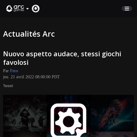
BOUTIQUE
Actualités Arc
SUPPORT
Nuovo aspetto audace, stessi giochi
Connexion
favolosi
Par
Fero
English
jeu. 21 avril 2022 08:00:00 PDT
Deutsch
Tweet
Français
Italiano
Pусский
Español