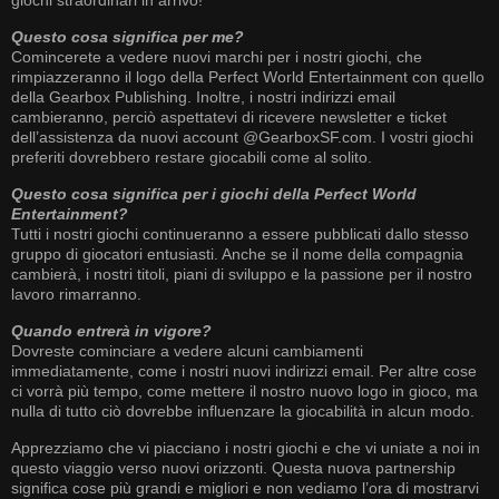
Questo cosa significa per me?
Comincerete a vedere nuovi marchi per i nostri giochi, che
rimpiazzeranno il logo della Perfect World Entertainment con quello
della Gearbox Publishing. Inoltre, i nostri indirizzi email
cambieranno, perciò aspettatevi di ricevere newsletter e ticket
dell’assistenza da nuovi account @GearboxSF.com. I vostri giochi
preferiti dovrebbero restare giocabili come al solito.
Questo cosa significa per i giochi della Perfect World
Entertainment?
Tutti i nostri giochi continueranno a essere pubblicati dallo stesso
gruppo di giocatori entusiasti. Anche se il nome della compagnia
cambierà, i nostri titoli, piani di sviluppo e la passione per il nostro
lavoro rimarranno.
Quando entrerà in vigore?
Dovreste cominciare a vedere alcuni cambiamenti
immediatamente, come i nostri nuovi indirizzi email. Per altre cose
ci vorrà più tempo, come mettere il nostro nuovo logo in gioco, ma
nulla di tutto ciò dovrebbe influenzare la giocabilità in alcun modo.
Apprezziamo che vi piacciano i nostri giochi e che vi uniate a noi in
questo viaggio verso nuovi orizzonti. Questa nuova partnership
significa cose più grandi e migliori e non vediamo l’ora di mostrarvi