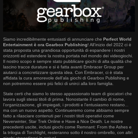
Siamo incredibilmente entusiasti di annunciare che
Perfect World
Entertainment è ora Gearbox Publishing
! All’inizio del 2022 ci è
stata proposta una grandiosa opportunità di espandere i nostri
orizzonti ed estendere la nostra portata nel mondo dei videogiochi.
Il nostro scopo è sempre stato pubblicare giochi di alta qualità che
lascino tracce durature e si è fatta avanti Embracer Group per
aiutarci a concretizzare questa idea. Con Embracer, ci è stata
affidata la cura amorevole dell’ala giochi di Gearbox Publishing e
non potremmo essere più felici di unirci alla loro famiglia.
State certi che siamo lo stesso appassionato team di giocatori che
lavora sugli stessi titoli di prima. Nonostante il cambio di nome,
l’organizzazione, gli impiegati, i prodotti e l’entusiasmo restano...
ma con un nuovo aspetto. Continueremo come abbiamo sempre
fatto a rilasciare contenuti per i nostri titoli operativi come
Neverwinter, Star Trek Online e Have a Nice Death. Le nostre
precedenti uscite, inclusi giochi come Remnant: From the Ashes e
la trilogia di Torchlight, resteranno sotto il nostro ombrello, con altri
giochi straordinari in arrivo!