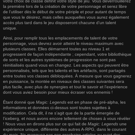
votre choix de classe définit votre style de jeu. Vous déverrouillerez
la première lors de la création de votre personnage et serez libre
de l’utiliser dès le début de votre périple et pour autant de temps
que vous le désirez, mais celles auxquelles vous aurez également
accès plus tard dans le jeu disposeront chacune d’un talent
unique.
Ainsi, pour remplir tous les emplacements de talent de votre
personnage, vous devrez avoir atteint le niveau maximum avec
plusieurs classes. Elles démarrent toutes au niveau 1 et
progressent de façon indépendante ; cependant, votre bibliothèque
de sorts et les autres systèmes de progression ne sont pas
réinitialisés quand vous en changez. Les aspects qui peuvent être
personnalisés, tels que les talents et les artéfacts, sont partagés
entre toutes vos classes débloquées. À mesure que vous gagnerez
en puissance, la montée en niveaux des classes suivantes sera
plus facile, avec plus de synergies et tout le savoir et l’expérience
dont vous aviez besoin pour mieux écraser vos ennemis !
Étant donné que
Magic: Legends
est en phase de pré-alpha, les
informations et données ci-dessus sont toutes sujettes à
modification. Cela dit, il ne s’agit que de la partie émergée de
l’iceberg, et nous avons encore tellement de choses à vous révéler
! Nous vous en dirons plus sur ce qui fait de
Magic: Legends
une
expérience unique, différente des autres A-RPG, dans le courant
du mois. Ne manquez pas nos prochains articles au sujet des