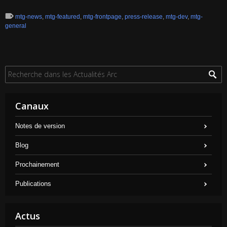
mtg-news
,
mtg-featured
,
mtg-frontpage
,
press-release
,
mtg-dev
,
mtg-
general
Canaux
Notes de version
Blog
Prochainement
Publications
Actus