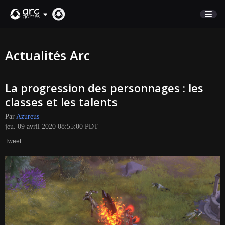
BOUTIQUE
Actualités Arc
SUPPORT
La progression des personnages : les
Connexion
classes et les talents
Par
Azureus
English
jeu. 09 avril 2020 08:55:00 PDT
Deutsch
Tweet
Français
Italiano
Pусский
Español