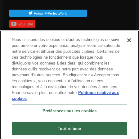
Follow @PerfectWorld
YouTube
S'inscrire
Nous utilisons des cookies et d'autres technologies de suivi
Balises populaires
pour améliorer votre expérience, analyser votre utilisation de
notre service et diffuser des publicités ciblées. Certaines de
dev-blog
arc-news
press-release
arc-steam
arc-upcoming
ces technologies ne fonctionnent que lorsque nous
arc-patch-nogtes
divulguons vos données à des tiers, qui combinent les
données qu'ils reçoivent de notre part avec des données
provenant d'autres sources. En cliquant sur « Accepter tous
les cookies », vous consentez à l'utilisation de ces
technologies et à la divulgation de vos données à ces tiers.
Pour en savoir plus, consultez notre
Politique relative aux
cookies
Français
Préférences sur les cookies
À propos
Conditions d'utilisation
Politique de confidentialité
Politique d’utilisation des cookies
Désinstaller
Nous contacter
Offres d'emploi
Tout refuser
Préférences sur les cookies
Ne pas vendre ou partager mes informations personnelles