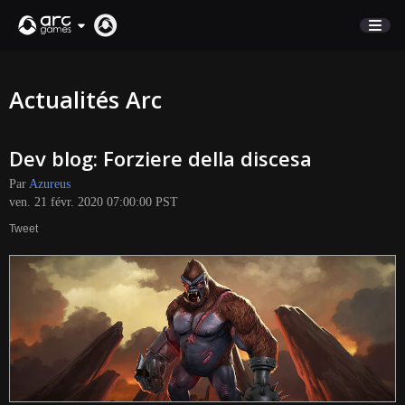
BOUTIQUE
Actualités Arc
SUPPORT
Dev blog: Forziere della discesa
Connexion
Par
Azureus
ven. 21 févr. 2020 07:00:00 PST
English
Tweet
Deutsch
Français
Italiano
Pусский
Español