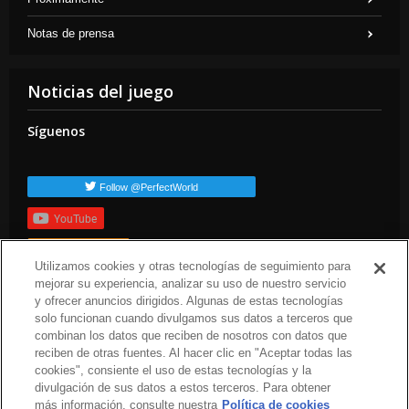
Notas de prensa
Noticias del juego
Síguenos
Follow @PerfectWorld
YouTube
Suscribirte
Utilizamos cookies y otras tecnologías de seguimiento para
Etiquetas populares
mejorar su experiencia, analizar su uso de nuestro servicio
y ofrecer anuncios dirigidos. Algunas de estas tecnologías
press-release
arc-news
solo funcionan cuando divulgamos sus datos a terceros que
combinan los datos que reciben de nosotros con datos que
reciben de otras fuentes. Al hacer clic en "Aceptar todas las
cookies", consiente el uso de estas tecnologías y la
divulgación de sus datos a estos terceros. Para obtener
más información, consulte nuestra
Política de cookies