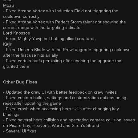
Mozu
- Fixed Arcane Vortex with Induction Field not triggering the
cooldown correctly
- Fixed Arcane Vortex with Perfect Storm talent not showing the
correct range with the targeting indicator
Lord Knossos
- Fixed Mighty Yawp not buffing allied creatures
Kajir
- Fixed Unseen Blade with the Prowl upgrade triggering cooldown
after the first use hits an ally
- Fixed certain buffs persisting after undoing the upgrade that
granted them
Other Bug Fixes
- Updated the crew UI with better feedback on crew invites
- Fixed custom builds, settings and customization options being
reset after updating the game
- Fixed crash when accessing hero skills after changing key
bindings
- Fixed several hero collision and spectating camera collision issues
on Picaro Bay, Heaven's Ward and Siren's Strand
- Several UI fixes