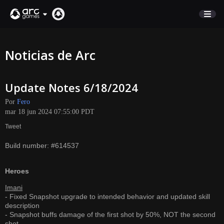
COMERCIO
Noticias de Arc
SOPORTE
Update Notes 6/18/2024
Iniciar sesión
Por
Fero
mar 18 jun 2024 07:55:00 PDT
English
Tweet
Deutsch
Build number: #614537
Français
Italiano
Heroes
Pусский
Imani
Español
- Fixed Snapshot upgrade to intended behavior and updated skill
description
- Snapshot buffs damage of the first shot by 50%, NOT the second
shot.