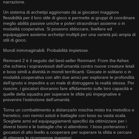
narrazione.
Un sistema di archetipi aggiornato dà ai giocatori maggiore
flessibilità per il loro stile di gioco e permette ai gruppi di coordinare
meglio abilità passive uniche e poteri straordinari assieme o in
modalità cooperativa. Si possono sbloccare, livellare ed
equipaggiare assieme archetipi multipli per una varietà più ampia di
stili di gioco.
Mondi inimmaginabili. Probabilità impietose.
Remnant 2 è il seguito del best-seller Remnant: From the Ashes
che schiera i sopravvissuti dell’umanità contro nuove creature letali
e boss simili a divinità in mondi terrificanti. Giocate in solitario o in
modalità cooperativa con altri due amici per esplorare le profondità
dell’ignoto e impedire a un male di distruggere la realtà stessa. Per
riuscire, i giocatori dovranno fare affidamento sulle loro capacità e
quelle della squadra per superare le sfide più impegnative e
prevenire l’estinzione dell’umanità.
Torna un combattimento a distanza/in mischia misto tra metodico e
frenetico, con nemici astuti e battaglie con boss su vasta scala.
Scegliete armi ed equipaggiamenti specifici da ottimizzare per i
diversi biomi e le battaglie che vi attendono. I boss porteranno i
giocatori di alto livello a cooperare per superare la sfida e cercare
di ottenere le ricompense maggiori.