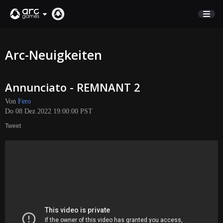
MARKTPLATZ
Arc-Neuigkeiten
KUNDENSERVICE
Annunciato - REMNANT 2
Anmelden
Von
Fero
Do 08 Dez 2022 19:00:00 PST
English
Tweet
Deutsch
Français
Italiano
Pусский
Español