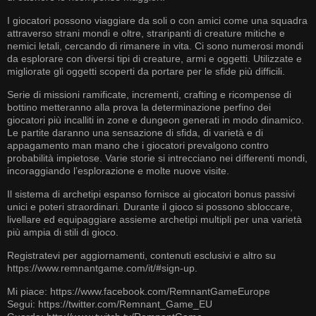
I giocatori possono viaggiare da soli o con amici come una squadra
attraverso strani mondi e oltre, straripanti di creature mitiche e
nemici letali, cercando di rimanere in vita. Ci sono numerosi mondi
da esplorare con diversi tipi di creature, armi e oggetti. Utilizzate e
migliorate gli oggetti scoperti da portare per le sfide più difficili.
Serie di missioni ramificate, incrementi, crafting e ricompense di
bottino metteranno alla prova la determinazione perfino dei
giocatori più incalliti in zone e dungeon generati in modo dinamico.
Le partite daranno una sensazione di sfida, di varietà e di
appagamento man mano che i giocatori prevalgono contro
probabilità impietose. Varie storie si intrecciano nei differenti mondi,
incoraggiando l’esplorazione e molte nuove visite.
Il sistema di archetipi espanso fornisce ai giocatori bonus passivi
unici e poteri straordinari. Durante il gioco si possono sbloccare,
livellare ed equipaggiare assieme archetipi multipli per una varietà
più ampia di stili di gioco.
Registratevi per aggiornamenti, contenuti esclusivi e altro su
https://www.remnantgame.com/it/#sign-up
.
Mi piace:
https://www.facebook.com/RemnantGameEurope
Segui:
https://twitter.com/Remnant_Game_EU