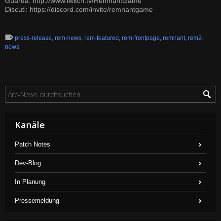
Guarda:
http://www.twitch.tv/RemnantGame
Discuti:
https://discord.com/invite/remnantgame
press-release
,
rem-news
,
rem-featured
,
rem-frontpage
,
remnant
,
rem2-
news
Kanäle
Patch Notes
Dev-Blog
In Planung
Pressemeldung