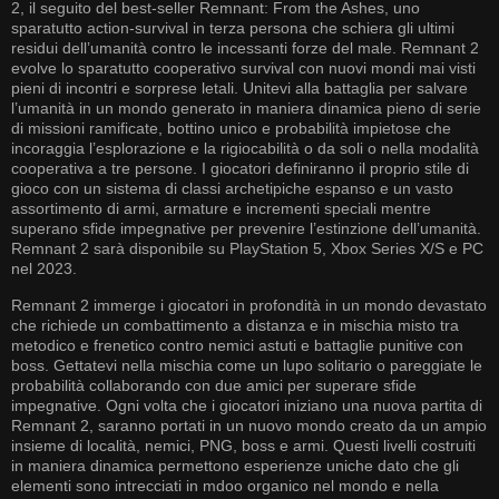
2, il seguito del best-seller Remnant: From the Ashes, uno
sparatutto action-survival in terza persona che schiera gli ultimi
residui dell’umanità contro le incessanti forze del male. Remnant 2
evolve lo sparatutto cooperativo survival con nuovi mondi mai visti
pieni di incontri e sorprese letali. Unitevi alla battaglia per salvare
l’umanità in un mondo generato in maniera dinamica pieno di serie
di missioni ramificate, bottino unico e probabilità impietose che
incoraggia l’esplorazione e la rigiocabilità o da soli o nella modalità
cooperativa a tre persone. I giocatori definiranno il proprio stile di
gioco con un sistema di classi archetipiche espanso e un vasto
assortimento di armi, armature e incrementi speciali mentre
superano sfide impegnative per prevenire l’estinzione dell’umanità.
Remnant 2 sarà disponibile su PlayStation 5, Xbox Series X/S e PC
nel 2023.
Remnant 2 immerge i giocatori in profondità in un mondo devastato
che richiede un combattimento a distanza e in mischia misto tra
metodico e frenetico contro nemici astuti e battaglie punitive con
boss. Gettatevi nella mischia come un lupo solitario o pareggiate le
probabilità collaborando con due amici per superare sfide
impegnative. Ogni volta che i giocatori iniziano una nuova partita di
Remnant 2, saranno portati in un nuovo mondo creato da un ampio
insieme di località, nemici, PNG, boss e armi. Questi livelli costruiti
in maniera dinamica permettono esperienze uniche dato che gli
elementi sono intrecciati in mdoo organico nel mondo e nella