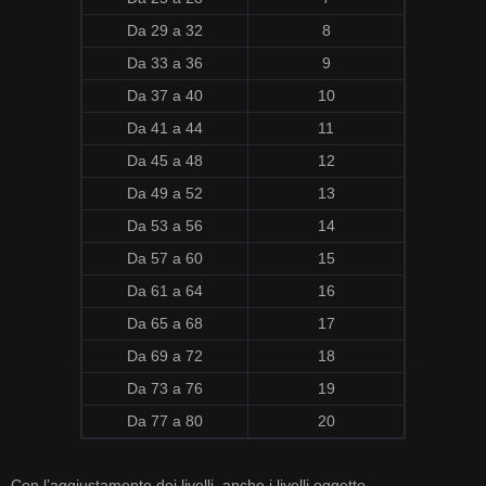
Da
29
a
32
8
Da
33
a
36
9
Da
37
a
40
10
Da
41
a
44
11
Da
45
a
48
12
Da
49
a
52
13
Da
53
a
56
14
Da
57
a
60
15
Da
61
a
64
16
Da
65
a
68
17
Da
69
a
72
18
Da
73
a
76
19
Da
77
a
80
20
Con l’aggiustamento dei livelli, anche i livelli oggetto