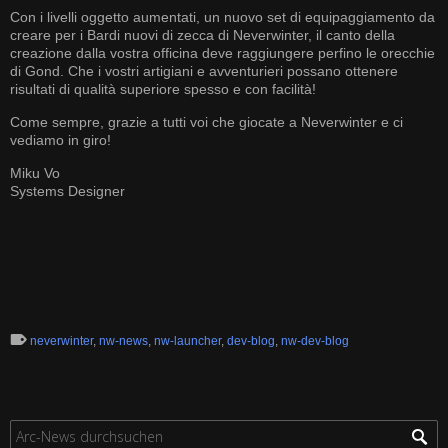
Con i livelli oggetto aumentati, un nuovo set di equipaggiamento da
creare per i Bardi nuovi di zecca di Neverwinter, il canto della
creazione dalla vostra officina deve raggiungere perfino le orecchie
di Gond. Che i vostri artigiani e avventurieri possano ottenere
risultati di qualità superiore spesso e con facilità!
Come sempre, grazie a tutti voi che giocate a Neverwinter e ci
vediamo in giro!
Miku Vo
Systems Designer
neverwinter
,
nw-news
,
nw-launcher
,
dev-blog
,
nw-dev-blog