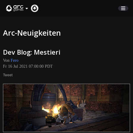
MARKTPLATZ
Arc-Neuigkeiten
KUNDENSERVICE
Dev Blog: Mestieri
Anmelden
Von
Fero
Fr 16 Jul 2021 07:00:00 PDT
English
Tweet
Deutsch
Français
Italiano
Pусский
Español