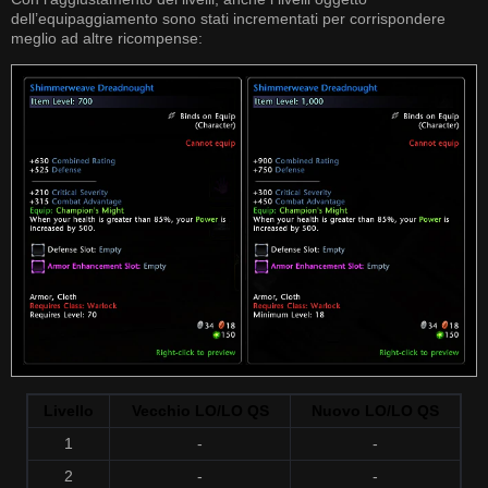
dell’equipaggiamento sono stati incrementati per corrispondere
meglio ad altre ricompense:
Livello
Vecchio LO/LO QS
Nuovo LO/LO QS
1
-
-
2
-
-