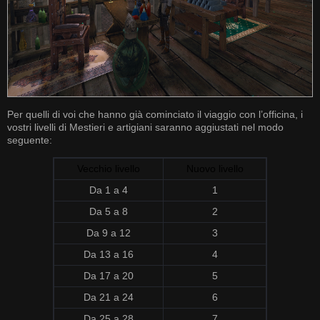
Per quelli di voi che hanno già cominciato il viaggio con l’officina, i
vostri livelli di Mestieri e artigiani saranno aggiustati nel modo
seguente:
Vecchio livello
Nuovo livello
Da 1 a 4
1
Da
5
a
8
2
Da
9
a
12
3
Da
13
a
16
4
Da
17
a
20
5
Da
21
a
24
6
Da
25
a
28
7