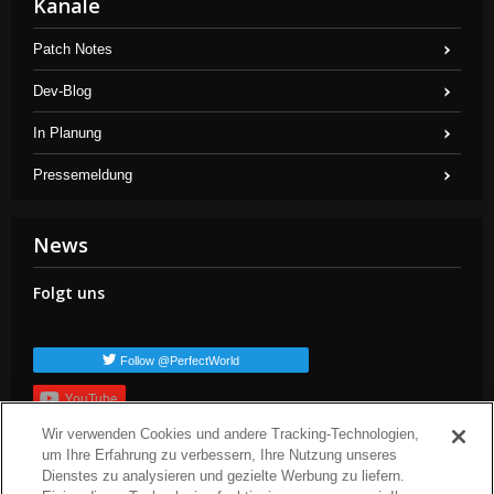
Kanäle
Patch Notes
Dev-Blog
In Planung
Pressemeldung
News
Folgt uns
Follow @PerfectWorld
YouTube
Wir verwenden Cookies und andere Tracking-Technologien,
Anmelden
um Ihre Erfahrung zu verbessern, Ihre Nutzung unseres
Populäre TAGs
Dienstes zu analysieren und gezielte Werbung zu liefern.