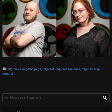
mtg-news
,
mtg-frontpage
,
mtg-featured
,
press-release
,
mtg-dev
,
mtg-
general