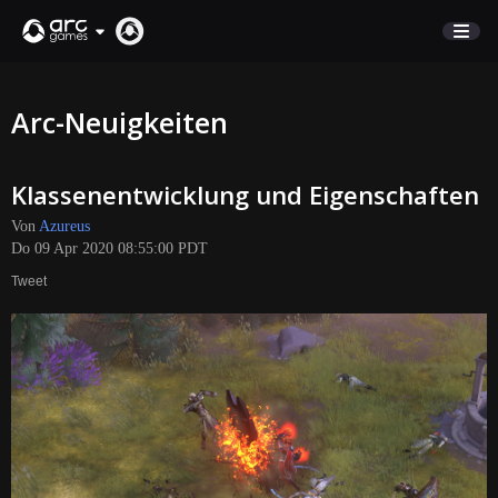
MARKTPLATZ
Arc-Neuigkeiten
KUNDENSERVICE
Klassenentwicklung und Eigenschaften
Anmelden
Von
Azureus
Do 09 Apr 2020 08:55:00 PDT
English
Tweet
Deutsch
Français
Italiano
Pусский
Español