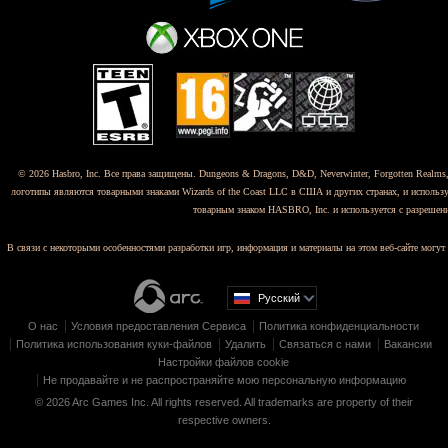
© 2026 Hasbro, Inc. Все права защищены. Dungeons & Dragons, D&D, Neverwinter, Forgotten Realms,
логотипы являются товарными знаками Wizards of the Coast LLC в США и других странах, и использу
товарным знаком HASBRO, Inc. и используется с разрешен
В связи с некоторыми особенностями разработки игр, информация и материалы на этом веб-сайте могут 
Pусский
О нас
Условия предоставления Сервиса
Политика конфиденциальности
Политика использования куки-файлов
Удалить
Связаться с нами
Вакансии
Настройки файлов cookie
Не продавайте и не распространяйте мою персональную информацию
© 2026 Arc Games Inc. All rights reserved. All trademarks are property of their
respective owners.