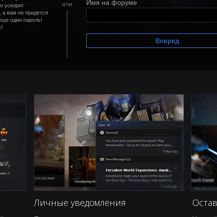
Имя на форуме
о ускорит
 а вам не придется
еще один пароль!
с!
Вперед
Личные уведомления
Остав