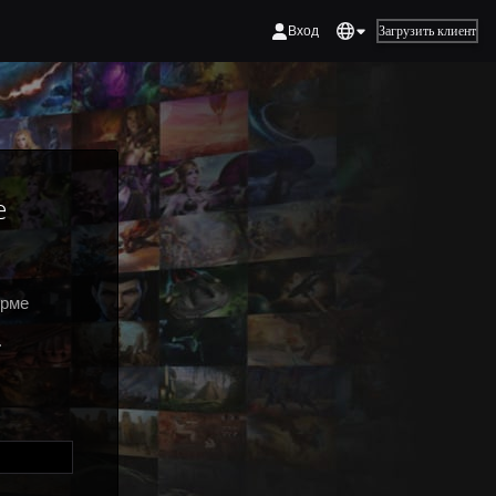
Вход
Загрузить клиент
е
орме
.