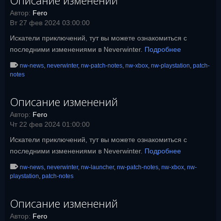
Описание изменений
Автор:
Fero
Вт 27 фев 2024 03:00:00
Искатели приключений, тут вы можете ознакомиться с
последними изменениями в Neverwinter.
Подробнее
nw-news
,
neverwinter
,
nw-patch-notes
,
nw-xbox
,
nw-playstation
,
patch-
notes
Описание изменений
Автор:
Fero
Чт 22 фев 2024 01:00:00
Искатели приключений, тут вы можете ознакомиться с
последними изменениями в Neverwinter.
Подробнее
nw-news
,
neverwinter
,
nw-launcher
,
nw-patch-notes
,
nw-xbox
,
nw-
playstation
,
patch-notes
Описание изменений
Автор:
Fero