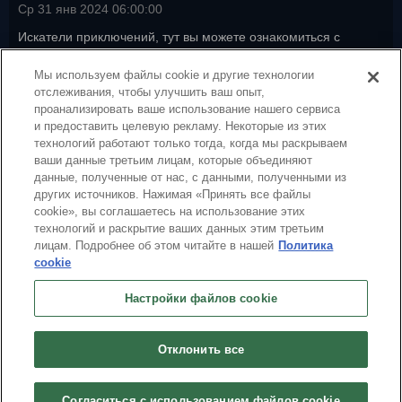
Ср 31 янв 2024 06:00:00
Искатели приключений, тут вы можете ознакомиться с
последними изменениями в Neverwinter.
Подробнее
Мы используем файлы cookie и другие технологии
nw-news
,
neverwinter
,
nw-launcher
,
nw-patch-notes
,
nw-xbox
,
nw-
отслеживания, чтобы улучшить ваш опыт,
playstation
,
patch-notes
проанализировать ваше использование нашего сервиса
и предоставить целевую рекламу. Некоторые из этих
технологий работают только тогда, когда мы раскрываем
ваши данные третьим лицам, которые объединяют
данные, полученные от нас, с данными, полученными из
других источников. Нажимая «Принять все файлы
cookie», вы соглашаетесь на использование этих
технологий и раскрытие ваших данных этим третьим
лицам. Подробнее об этом читайте в нашей
Политика
cookie
Pусский
Настройки файлов cookie
О нас
Условия предоставления Сервиса
Политика конфиденциальности
Политика использования куки-файлов
Удалить
Связаться с нами
Вакансии
Отклонить все
Настройки файлов cookie
Не продавайте и не распространяйте мою персональную информацию
© 2026 Arc Games Inc. All rights reserved. All trademarks are property of their
Согласиться с использованием файлов cookie