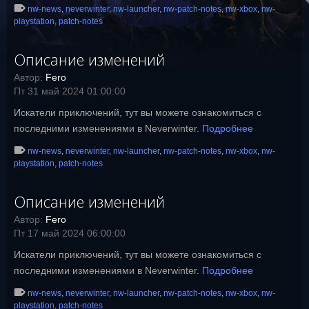
nw-news
,
neverwinter
,
nw-launcher
,
nw-patch-notes
,
nw-xbox
,
nw-
playstation
,
patch-notes
Описание изменений
Автор:
Fero
Пт 31 май 2024 01:00:00
Искатели приключений, тут вы можете ознакомиться с
последними изменениями в Neverwinter.
Подробнее
nw-news
,
neverwinter
,
nw-launcher
,
nw-patch-notes
,
nw-xbox
,
nw-
playstation
,
patch-notes
Описание изменений
Автор:
Fero
Пт 17 май 2024 06:00:00
Искатели приключений, тут вы можете ознакомиться с
последними изменениями в Neverwinter.
Подробнее
nw-news
,
neverwinter
,
nw-launcher
,
nw-patch-notes
,
nw-xbox
,
nw-
playstation
,
patch-notes