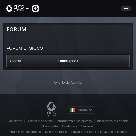
NEGOZIO
FORUM
SUPPORTO
FORUM DI GIOCO
Accedi
Giochi
Ultimo post
English
Deutsch
Offerto da Vanilla
Français
Italiano
Pусский
Italiano
Español
Chi siamo
Termini di servizio
Informativa sulla privacy
Informativa sui cookie
Disinstalla
Contattaci
Carriere
Preferenze sui cookie
Non vendere o condividere le mie informazioni personali