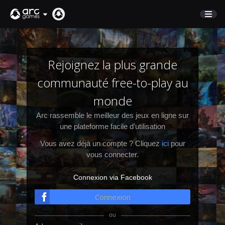
BOUTIQUE
SUPPORT
Rejoignez la plus grande
communauté free-to-play au
Connexion
monde
Arc rassemble le meilleur des jeux en ligne sur
English
une plateforme facile d’utilisation
Deutsch
Vous avez déjà un compte ? Cliquez
ici
pour
Français
vous connecter.
Italiano
Pусский
Connexion via Facebook
Español
Connexion