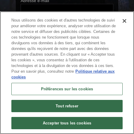
Adresse e-mail
Nous utilisons des cookies et d'autres technologies de suivi
Pseudo
pour améliorer votre expérience, analyser votre utilisation de
notre service et diffuser des publicités ciblées. Certaines de
ces technologies ne fonctionnent que lorsque nous
divulguons vos données à des tiers, qui combinent les
Suivant
données qu'ils reçoivent de notre part avec des données
provenant d'autres sources. En cliquant sur « Accepter tous
les cookies », vous consentez à l'utilisation de ces
technologies et à la divulgation de vos données à ces tiers.
Pour en savoir plus, consultez notre
Politique relative aux
Français
cookies
À propos
Conditions d'utilisation
Politique de confidentialité
Préférences sur les cookies
Politique d’utilisation des cookies
Désinstaller
Nous contacter
Offres d'emploi
Préférences sur les cookies
Ne pas vendre ou partager mes informations personnelles
Tout refuser
© 2026 Arc Games Inc. All rights reserved. All trademarks are property of their
respective owners.
Accepter tous les cookies