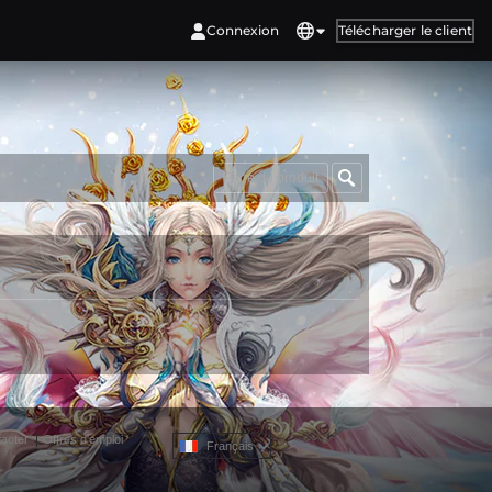
Connexion
Télécharger le client
Page du produit
acter
Offres d'emploi
Français