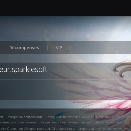
Récompenses
VIP
eur:sparkiesoft
ion
Politique de confidentialité
Politique d’utilisation des cookies
Désinstaller
Nous cont
éférences sur les cookies
Ne pas vendre ou partager mes informations personnelles
 Arc Games Inc. All rights reserved. All trademarks are property of their respective owners.