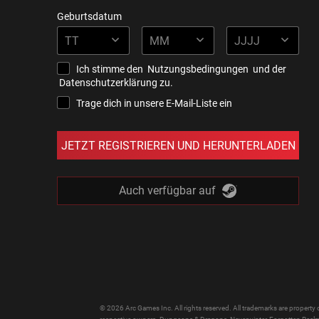
Geburtsdatum
TT
MM
JJJJ
Ich stimme den
Nutzungsbedingungen
und der
Datenschutzerklärung
zu.
Trage dich in unsere E-Mail-Liste ein
JETZT REGISTRIEREN UND HERUNTERLADEN
Auch verfügbar auf
© 2026 Arc Games Inc. All rights reserved. All trademarks are property o