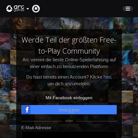
MARKTPLATZ
KUNDENSERVICE
Werde Teil der größten Free-
to-Play Community
Anmelden
Arc vereint die beste Online-Spielerfahrung auf
einer einfach zu benutzenden Plattform
English
Du hast bereits einen Account? Klicke
hier
,
Deutsch
um dich anzumelden.
Français
Mit Facebook einloggen
Italiano
Pусский
Einloggen
Español
E-Mail-Adresse