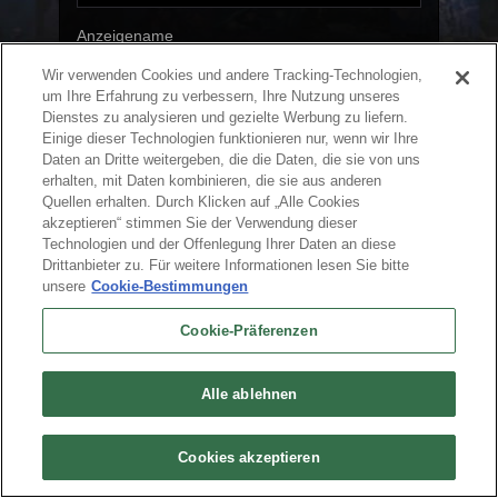
Anzeigename
Wir verwenden Cookies und andere Tracking-Technologien,
um Ihre Erfahrung zu verbessern, Ihre Nutzung unseres
Dienstes zu analysieren und gezielte Werbung zu liefern.
Weiter
Einige dieser Technologien funktionieren nur, wenn wir Ihre
Daten an Dritte weitergeben, die die Daten, die sie von uns
erhalten, mit Daten kombinieren, die sie aus anderen
Quellen erhalten. Durch Klicken auf „Alle Cookies
akzeptieren“ stimmen Sie der Verwendung dieser
Deutsch
Technologien und der Offenlegung Ihrer Daten an diese
Drittanbieter zu. Für weitere Informationen lesen Sie bitte
Über uns
Nutzungsbedingungen
Datenschutzrichtlinie
Cookie-Richtlinie
unsere
Cookie-Bestimmungen
Deinstallation
Kontakt
Karriere
Cookie-Präferenzen
Meine persönlichen Daten nicht verkaufen oder weitergebe
Cookie-Präferenzen
© 2026 Arc Games Inc. All rights reserved. All trademarks are property of their
respective owners.
Alle ablehnen
Cookies akzeptieren