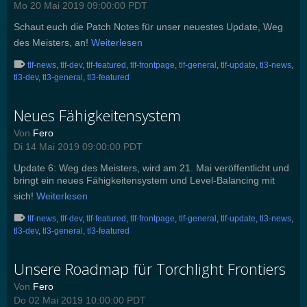
Mo 20 Mai 2019 09:00:00 PDT
Schaut euch die Patch Notes für unser neuestes Update, Weg
des Meisters, an!
Weiterlesen
tlf-news
,
tlf-dev
,
tlf-featured
,
tlf-frontpage
,
tlf-general
,
tlf-update
,
tl3-news
,
tl3-dev
,
tl3-general
,
tl3-featured
Neues Fähigkeitensystem
Von
Fero
Di 14 Mai 2019 09:00:00 PDT
Update 6: Weg des Meisters, wird am 21. Mai veröffentlicht und
bringt ein neues Fähigkeitensystem und Level-Balancing mit
sich!
Weiterlesen
tlf-news
,
tlf-dev
,
tlf-featured
,
tlf-frontpage
,
tlf-general
,
tlf-update
,
tl3-news
,
tl3-dev
,
tl3-general
,
tl3-featured
Unsere Roadmap für Torchlight Frontiers
Von
Fero
Do 02 Mai 2019 10:00:00 PDT