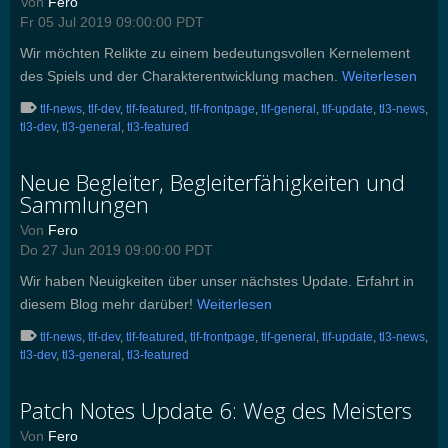
Von
Fero
Fr 05 Jul 2019 09:00:00 PDT
Wir möchten Relikte zu einem bedeutungsvollen Kernelement
des Spiels und der Charakterentwicklung machen.
Weiterlesen
tlf-news
,
tlf-dev
,
tlf-featured
,
tlf-frontpage
,
tlf-general
,
tlf-update
,
tl3-news
,
tl3-dev
,
tl3-general
,
tl3-featured
Neue Begleiter, Begleiterfähigkeiten und
Sammlungen
Von
Fero
Do 27 Jun 2019 09:00:00 PDT
Wir haben Neuigkeiten über unser nächstes Update. Erfahrt in
diesem Blog mehr darüber!
Weiterlesen
tlf-news
,
tlf-dev
,
tlf-featured
,
tlf-frontpage
,
tlf-general
,
tlf-update
,
tl3-news
,
tl3-dev
,
tl3-general
,
tl3-featured
Patch Notes Update 6: Weg des Meisters
Von
Fero