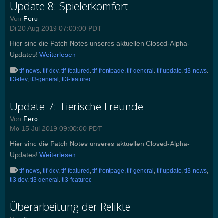
Update 8: Spielerkomfort
Von
Fero
Di 20 Aug 2019 07:00:00 PDT
Hier sind die Patch Notes unseres aktuellen Closed-Alpha-
Updates!
Weiterlesen
tlf-news
,
tlf-dev
,
tlf-featured
,
tlf-frontpage
,
tlf-general
,
tlf-update
,
tl3-news
,
tl3-dev
,
tl3-general
,
tl3-featured
Update 7: Tierische Freunde
Von
Fero
Mo 15 Jul 2019 09:00:00 PDT
Hier sind die Patch Notes unseres aktuellen Closed-Alpha-
Updates!
Weiterlesen
tlf-news
,
tlf-dev
,
tlf-featured
,
tlf-frontpage
,
tlf-general
,
tlf-update
,
tl3-news
,
tl3-dev
,
tl3-general
,
tl3-featured
Überarbeitung der Relikte