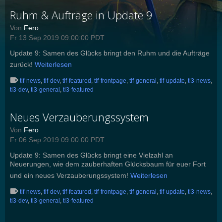
Ruhm & Aufträge in Update 9
Von
Fero
Fr 13 Sep 2019 09:00:00 PDT
Update 9: Samen des Glücks bringt den Ruhm und die Aufträge
zurück!
Weiterlesen
tlf-news
,
tlf-dev
,
tlf-featured
,
tlf-frontpage
,
tlf-general
,
tlf-update
,
tl3-news
,
tl3-dev
,
tl3-general
,
tl3-featured
Neues Verzauberungssystem
Von
Fero
Fr 06 Sep 2019 09:00:00 PDT
Update 9: Samen des Glücks bringt eine Vielzahl an
Neuerungen, wie dem zauberhaften Glücksbaum für euer Fort
und ein neues Verzauberungssystem!
Weiterlesen
tlf-news
,
tlf-dev
,
tlf-featured
,
tlf-frontpage
,
tlf-general
,
tlf-update
,
tl3-news
,
tl3-dev
,
tl3-general
,
tl3-featured