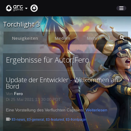
Torchlight 3
MARKTPLATZ
KUNDENSERVICE
Neuigkeiten
Medien
Mehr
Anmelden
Ergebnisse für Autor:Fero
English
Update der Entwickler - Willkommen an
Deutsch
Bord
Français
Von
Fero
Italiano
Di 25 Mai 2021 13:30:00 PDT
Pусский
Español
Eine Vorstellung des Verfluchten Captains.
Weiterlesen
tl3-news
,
tl3-general
,
tl3-featured
,
tl3-frontpage