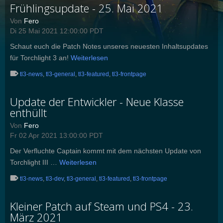
Frühlingsupdate - 25. Mai 2021
Von
Fero
Di 25 Mai 2021 12:00:00 PDT
Schaut euch die Patch Notes unseres neuesten Inhaltsupdates
für Torchlight 3 an!
Weiterlesen
tl3-news
,
tl3-general
,
tl3-featured
,
tl3-frontpage
Update der Entwickler - Neue Klasse
enthüllt
Von
Fero
Fr 02 Apr 2021 13:00:00 PDT
Der Verfluchte Captain kommt mit dem nächsten Update von
Torchlight III …
Weiterlesen
tl3-news
,
tl3-dev
,
tl3-general
,
tl3-featured
,
tl3-frontpage
Kleiner Patch auf Steam und PS4 - 23.
März 2021