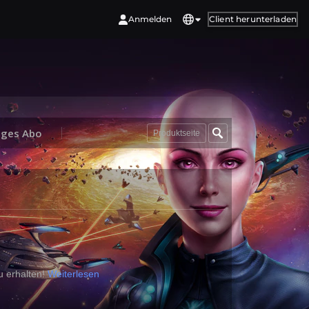
Anmelden
Client herunterladen
nges Abo
Produktseite
u erhalten!
Weiterlesen