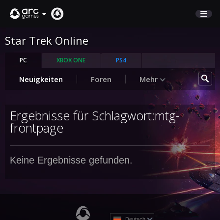
Star Trek Online
MARKTPLATZ
KUNDENSERVICE
PC
XBOX ONE
PS4
Neuigkeiten
Foren
Mehr
Anmelden
Ergebnisse für Schlagwort:mtg-
English
frontpage
Deutsch
Français
Keine Ergebnisse gefunden.
Italiano
Pусский
Español
Deutsch