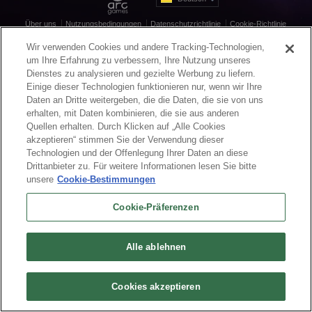
Über uns
Nutzungsbedingungen
Datenschutzrichtlinie
Cookie-Richtlinie
Deinstallation
Kontakt
Karriere
Wir verwenden Cookies und andere Tracking-Technologien,
Cookie-Präferenzen
Meine persönlichen Daten nicht verkaufen oder weitergebe
um Ihre Erfahrung zu verbessern, Ihre Nutzung unseres
© 2026 Arc Games Inc. All rights reserved. All trademarks are property of their
Dienstes zu analysieren und gezielte Werbung zu liefern.
respective owners.
Einige dieser Technologien funktionieren nur, wenn wir Ihre
Daten an Dritte weitergeben, die die Daten, die sie von uns
erhalten, mit Daten kombinieren, die sie aus anderen
Quellen erhalten. Durch Klicken auf „Alle Cookies
akzeptieren“ stimmen Sie der Verwendung dieser
Technologien und der Offenlegung Ihrer Daten an diese
Drittanbieter zu. Für weitere Informationen lesen Sie bitte
unsere
Cookie-Bestimmungen
Cookie-Präferenzen
Alle ablehnen
Cookies akzeptieren