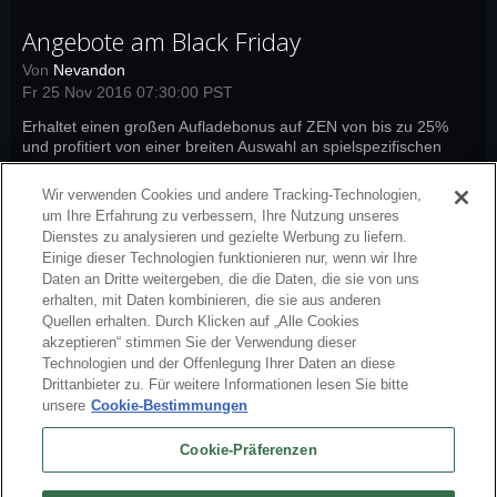
Angebote am Black Friday
Von
Nevandon
Fr 25 Nov 2016 07:30:00 PST
Erhaltet einen großen Aufladebonus auf ZEN von bis zu 25%
und profitiert von einer breiten Auswahl an spielspezifischen
Boni!
Weiterlesen
Wir verwenden Cookies und andere Tracking-Technologien,
pwi-news
,
sto-news
,
fw-news
,
nw-news
,
nw-launcher
,
sto-launcher
,
um Ihre Erfahrung zu verbessern, Ihre Nutzung unseres
swm-news
,
arc-news
,
ll-news
Dienstes zu analysieren und gezielte Werbung zu liefern.
Einige dieser Technologien funktionieren nur, wenn wir Ihre
Daten an Dritte weitergeben, die die Daten, die sie von uns
erhalten, mit Daten kombinieren, die sie aus anderen
Quellen erhalten. Durch Klicken auf „Alle Cookies
akzeptieren“ stimmen Sie der Verwendung dieser
Technologien und der Offenlegung Ihrer Daten an diese
Drittanbieter zu. Für weitere Informationen lesen Sie bitte
unsere
Cookie-Bestimmungen
Cookie-Präferenzen
Deutsch