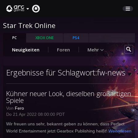
Star Trek Online
MARKTPLATZ
KUNDENSERVICE
PC
XBOX ONE
PS4
Neuigkeiten
Foren
Mehr
Anmelden
Ergebnisse für Schlagwort:fw-news
English
Deutsch
Kühner neuer Look, dieselben großartigen
Français
Spiele
Italiano
Pусский
Von
Fero
Do 21 Apr 2022 08:00:00 PDT
Español
Wir freuen uns sehr, bekannt geben zu können, dass Perfect
World Entertainment jetzt Gearbox Publishing heißt!
Weiterlesen