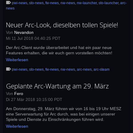
pwi-news
,
sto-news
,
fw-news
,
nw-news
,
nw-launcher
,
sto-launcher
,
arc-
news
Neuer Arc-Look, dieselben tollen Spiele!
Von
Nevandon
Mi 11 Jul 2018 04:40:25 PDT
Der Arc-Client wurde überarbeitet und hat ein paar neue
Features erhalten, die wir euch gern vorstellen möchten!
Weiterlesen
pwi-news
,
sto-news
,
fw-news
,
nw-news
,
arc-news
,
arc-steam
Geplante Arc-Wartung am 29. März
Von
Fero
Di 27 Mär 2018 10:15:00 PDT
Am Donnerstag, 29. März führen wir von 16 bis 19 Uhr MESZ
eine Serverwartung für Arc durch, was bei einigen unserer
Spiele und Dienste zu Einschränkungen führen wird.
Weiterlesen