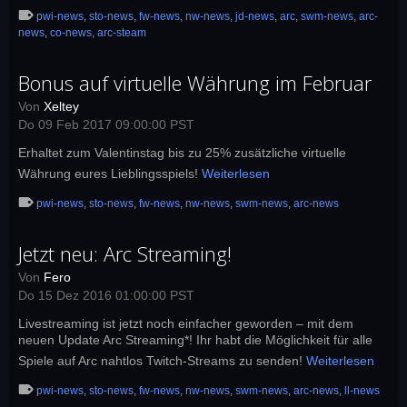
pwi-news
,
sto-news
,
fw-news
,
nw-news
,
jd-news
,
arc
,
swm-news
,
arc-
news
,
co-news
,
arc-steam
Bonus auf virtuelle Währung im Februar
Von
Xeltey
Do 09 Feb 2017 09:00:00 PST
Erhaltet zum Valentinstag bis zu 25% zusätzliche virtuelle
Währung eures Lieblingsspiels!
Weiterlesen
pwi-news
,
sto-news
,
fw-news
,
nw-news
,
swm-news
,
arc-news
Jetzt neu: Arc Streaming!
Von
Fero
Do 15 Dez 2016 01:00:00 PST
Livestreaming ist jetzt noch einfacher geworden – mit dem
neuen Update Arc Streaming*! Ihr habt die Möglichkeit für alle
Spiele auf Arc nahtlos Twitch-Streams zu senden!
Weiterlesen
pwi-news
,
sto-news
,
fw-news
,
nw-news
,
swm-news
,
arc-news
,
ll-news