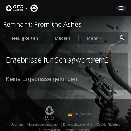
Remnant: From the Ashes
MARKTPLATZ
KUNDENSERVICE
Neuigkeiten
Medien
Mehr
Anmelden
Ergebnisse für Schlagwort:rem2
English
Keine Ergebnisse gefunden.
Deutsch
Français
Italiano
Pусский
Español
Deutsch
Über uns
Nutzungsbedingungen
Datenschutzrichtlinie
Cookie-Richtlinie
Deinstallation
Kontakt
Karriere