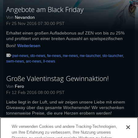
Angebote am Black Friday
Von
Nevandon
Fr 25 Nov 2016 07:30:00 PST
Erhaltet einen großen Aufladebonus auf ZEN von bis zu 25%
und profitiert von einer breiten Auswahl an spielspezifischen
Boni!
Weiterlesen
pwi-news
,
sto-news
,
fw-news
,
nw-news
,
nw-launcher
,
sto-launcher
,
swm-news
,
arc-news
,
ll-news
Große Valentinstag Gewinnaktion!
Von
Fero
Fr 12 Feb 2016 08:00:00 PST
Liebe liegt in der Luft, und wir zeigen unsere Liebe mit einem
Giveaway über das gesamte Wochenende! Wir verschenken
tonnenweise Preise, die eure Herzen erobern werden!
Weiterlesen
Wir verwenden Cookies und andere Tracking-Technologien,
pwi-news
,
sto-news
,
fw-news
,
nw-news
,
swm-news
,
nw-xbox
,
arc-news
,
um Ihre Erfahrung zu verbessern, Ihre Nutzung unseres
ll-news