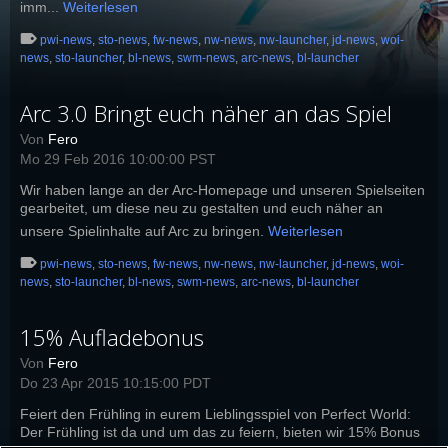
imm...
Weiterlesen
pwi-news
,
sto-news
,
fw-news
,
nw-news
,
nw-launcher
,
jd-news
,
woi-
news
,
sto-launcher
,
bl-news
,
swm-news
,
arc-news
,
bl-launcher
Arc 3.0 Bringt euch näher an das Spiel
Von
Fero
Mo 29 Feb 2016 10:00:00 PST
Wir haben lange an der Arc-Homepage und unseren Spielseiten
gearbeitet, um diese neu zu gestalten und euch näher an
unsere Spielinhalte auf Arc zu bringen.
Weiterlesen
pwi-news
,
sto-news
,
fw-news
,
nw-news
,
nw-launcher
,
jd-news
,
woi-
news
,
sto-launcher
,
bl-news
,
swm-news
,
arc-news
,
bl-launcher
15% Aufladebonus
Von
Fero
Do 23 Apr 2015 10:15:00 PDT
Feiert den Frühling in eurem Lieblingsspiel von Perfect World:
Der Frühling ist da und um das zu feiern, bieten wir 15% Bonus