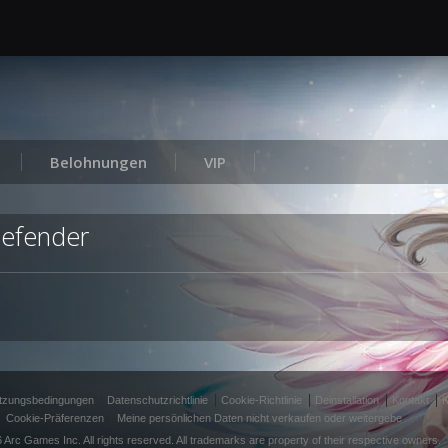
Belohnungen
VIP
Defender
tzungsbedingungen
Datenschutzrichtlinie
Cookie-Richtlinie
Deinstallation
Kontakt
K
Cookie-Präferenzen
Meine persönlichen Daten nicht verkaufen oder weitergebe
 Arc Games Inc. All rights reserved. All trademarks are property of their respective owners.