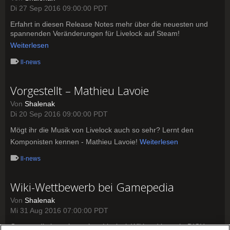
Di 27 Sep 2016 09:00:00 PDT
Erfahrt in diesen Release Notes mehr über die neuesten und
spannenden Veränderungen für Livelock auf Steam!
Weiterlesen
ll-news
Vorgestellt – Mathieu Lavoie
Von
Shalenak
Di 20 Sep 2016 09:00:00 PDT
Mögt ihr die Musik von Livelock auch so sehr? Lernt den
Komponisten kennen - Mathieu Lavoie!
Weiterlesen
ll-news
Wiki-Wettbewerb bei Gamepedia
Von
Shalenak
Mi 31 Aug 2016 07:00:00 PDT
Gamepedia bastelt an einer Livelock Wiki und braucht DICH, um