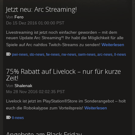
Jetzt neu: Arc Streaming!
Von
Fero
Do 15 Dez 2016 01:00:00 PST
Livestreaming ist jetzt noch einfacher geworden – mit dem
neuen Update Arc Streaming*! Ihr habt die Möglichkeit für alle
Spiele auf Arc nahtlos Twitch-Streams zu senden!
Weiterlesen
pwi-news
,
sto-news
,
fw-news
,
nw-news
,
swm-news
,
arc-news
,
ll-news
75% Rabatt auf Livelock – nur für kurze
Zeit!
Von
Shalenak
Mo 28 Nov 2016 02:02:35 PST
Livelock ist jetzt im PlayStation®Store im Sonderangebot – holt
euch die Robokalypse zum Vorteilspreis!
Weiterlesen
ll-news
Angebote am Black Friday