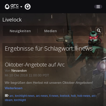
Livelock
MARKTPLATZ
KUNDENSERVICE
Neuigkeiten
Medien
Anmelden
Ergebnisse für Schlagwort:ll-news
English
Oktober-Angebote auf Arc
Deutsch
Français
Von
Nevandon
Mi 10 Okt 2018 11:00:00 PDT
Italiano
Wir begrüßen den Herbst mit unseren Oktober-Angeboten!
Pусский
Weiterlesen
Español
arc
,
torchlight-news
,
arc-news
,
ll-news
,
livelock
,
hob
,
hob-news
,
arc-
steam
,
torchlight