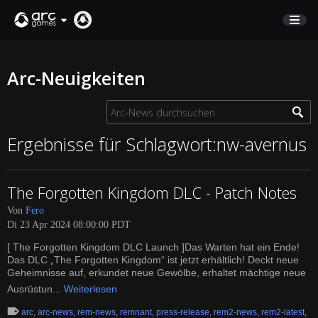
MARKTPLATZ
Arc-Neuigkeiten
KUNDENSERVICE
Anmelden
Ergebnisse für Schlagwort:nw-avernus
English
The Forgotten Kingdom DLC - Patch Notes
Deutsch
Von
Fero
Français
Di 23 Apr 2024 08:00:00 PDT
Italiano
[ The Forgotten Kingdom DLC Launch ]Das Warten hat ein Ende!
Pусский
Das DLC „The Forgotten Kingdom“ ist jetzt erhältlich! Deckt neue
Español
Geheimnisse auf, erkundet neue Gewölbe, erhaltet mächtige neue
Ausrüstun...
Weiterlesen
arc
,
arc-news
,
rem-news
,
remnant
,
press-release
,
rem2-news
,
rem2-latest
,