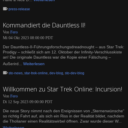
press-release
Kommandiert die Dauntless II!
Von
Fero
Mi 04 Okt 2023 08:00:00 PDT
Der Dauntless-II-Führungsforschungsdreadnought – aus Star Trek:
Prodigy – schließt sich am 12. Oktober der Infinity-Verschlusskiste
an! Die originale Dauntless war die Kopie einer Fälschung –
Außerird...
Weiterlesen
sto-news
,
star-trek-online
,
dev-blog
,
sto-dev-blog
Willkommen zu Star Trek Online: Incursion!
Von
Fero
Di 12 Sep 2023 09:00:00 PDT
Die neue Story nimmt nach den Ereignissen von „Sternenwünsche“
so richtig Fahrt auf, als sich ein Riss in der Realität bildet, nachdem
die Tholianer einen Realitätswirbel öffnen. Zwar wurde dieser W...
Weiterlesen