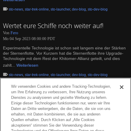
sto-news
,
star-trek-online
,
sto-launcher
,
dev-blog
,
sto-dev-blog
Wertet eure Schiffe noch weiter auf!
Von
Fero
Mo 04 Sep 2023 08:00:00 PDT
Experimentelle Technologie ist schon seit langem eine der Stärken
der Sternenflotte. Vor Kurzem hat die Sternenflotte ihre Upgrade-
Technologie mit dem Rest der Khitomer-Allianz geteilt, und dies
zahlt...
Weiterlesen
sto-news
,
star-trek-online
,
sto-launcher
,
dev-blog
,
sto-dev-blog
Wir verwenden Cookies und andere Tracking-Technologien,
um Ihre Erfahrung zu verbessern, Ihre Nutzung unseres
Dienstes zu analysieren und gezielte Werbung zu liefern.
Einige dieser Technologien funktionieren nur, wenn wir Ihre
Daten an Dritte weitergeben, die die Daten, die sie von uns
erhalten, mit Daten kombinieren, die sie aus anderen
Quellen erhalten. Durch Klicken auf „Alle Cookies
akzeptieren“ stimmen Sie der Verwendung dieser
Technologien und der Offenlegung Ihrer Daten an diese