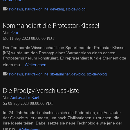
sto-news
,
star-trek-online
,
dev-blog
,
sto-dev-blog
Kommandiert die Protostar-Klasse!
Von
Fero
Mo 11 Sep 2023 08:00:00 PDT
Der Temporale Wissenschaftliche Spearhead der Protostar-Klasse
[K6] wurde um den Prototyp eines Warpantriebs eines echten
Protosterns herum konstruiert. Er repräsentiert für die Sternenflotte
einen mu...
Weiterlesen
sto-news
,
star-trek-online
,
sto-launcher
,
dev-blog
,
sto-dev-blog
Die Prodigy-Verschlusskiste
Von
Ambassador Kael
Sa 09 Sep 2023 08:00:00 PDT
Im 24. Jahrhundert entschloss sich die Föderation, die Ausläufer
der Galaxie zu erkunden, um nach Zivilisationen zu suchen, die
ihre Ideale teilen. Dabei setzte sie neue Technologie wie jene der
USS P...
Weiterlesen