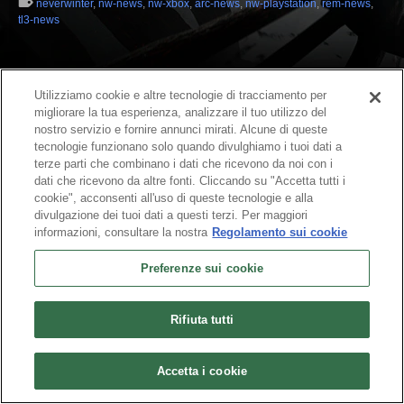
neverwinter
,
nw-news
,
nw-xbox
,
arc-news
,
nw-playstation
,
rem-news
,
tl3-news
Utilizziamo cookie e altre tecnologie di tracciamento per
migliorare la tua esperienza, analizzare il tuo utilizzo del
nostro servizio e fornire annunci mirati. Alcune di queste
tecnologie funzionano solo quando divulghiamo i tuoi dati a
terze parti che combinano i dati che ricevono da noi con i
dati che ricevono da altre fonti. Cliccando su "Accetta tutti i
cookie", acconsenti all'uso di queste tecnologie e alla
Italiano
divulgazione dei tuoi dati a questi terzi. Per maggiori
informazioni, consultare la nostra
Regolamento sui cookie
Chi siamo
Termini di servizio
Informativa sulla privacy
Informativa sui cookie
Disinstalla
Contattaci
Carriere
Preferenze sui cookie
Preferenze sui cookie
Non vendere o condividere le mie informazioni personali
© 2026 Arc Games Inc. All rights reserved. All trademarks are property of their
respective owners.
Rifiuta tutti
Accetta i cookie