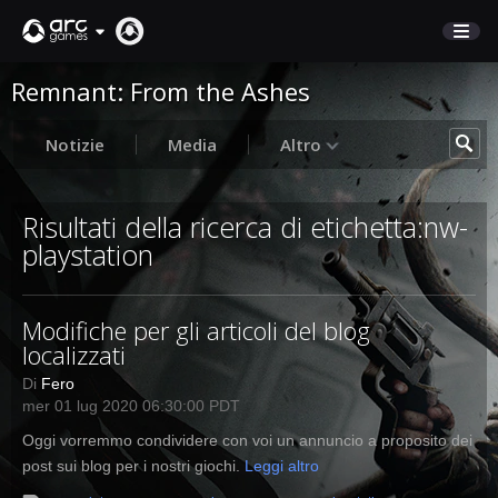
Remnant: From the Ashes
NEGOZIO
SUPPORTO
Notizie
Media
Altro
Accedi
Risultati della ricerca di etichetta:nw-
playstation
English
Deutsch
Modifiche per gli articoli del blog
Français
localizzati
Italiano
Di
Fero
Pусский
mer 01 lug 2020 06:30:00 PDT
Español
Oggi vorremmo condividere con voi un annuncio a proposito dei
post sui blog per i nostri giochi.
Leggi altro