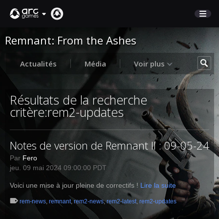
Remnant: From the Ashes
BOUTIQUE
SUPPORT
Actualités
Média
Voir plus
Connexion
Résultats de la recherche
critère:rem2-updates
English
Deutsch
Notes de version de Remnant II : 09-05-24
Français
Par
Fero
Italiano
jeu. 09 mai 2024 09:00:00 PDT
Pусский
Español
Voici une mise à jour pleine de correctifs !
Lire la suite
rem-news
,
remnant
,
rem2-news
,
rem2-latest
,
rem2-updates