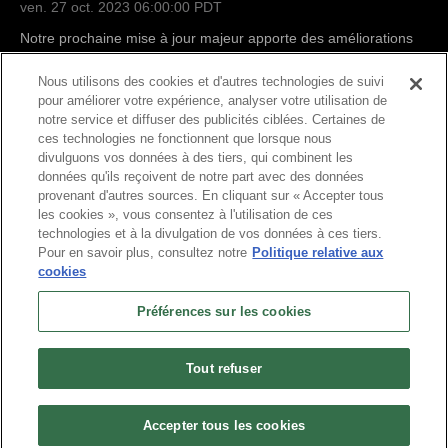
ven. 27 oct. 2023 06:00:00 PDT
Notre prochaine mise à jour majeur apporte des améliorations
et un événement spécial !
Lire la suite
Nous utilisons des cookies et d'autres technologies de suivi
rem-news
,
remnant
,
rem2-news
,
rem2-latest
,
rem2-updates
pour améliorer votre expérience, analyser votre utilisation de
notre service et diffuser des publicités ciblées. Certaines de
ces technologies ne fonctionnent que lorsque nous
divulguons vos données à des tiers, qui combinent les
données qu'ils reçoivent de notre part avec des données
provenant d'autres sources. En cliquant sur « Accepter tous
les cookies », vous consentez à l'utilisation de ces
technologies et à la divulgation de vos données à ces tiers.
Pour en savoir plus, consultez notre
Politique relative aux
cookies
Français
Préférences sur les cookies
À propos
Conditions d'utilisation
Politique de confidentialité
Politique d’utilisation des cookies
Désinstaller
Nous contacter
Offres d'emploi
Tout refuser
Préférences sur les cookies
Ne pas vendre ou partager mes informations personnelles
© 2026 Arc Games Inc. All rights reserved. All trademarks are property of their
Accepter tous les cookies
respective owners.