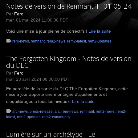
Notes de version de Remnant II : 01-05-24
Par
Fero
mer. 01 mai 2024 11:00:00 PDT
Voici une mise à jour pleine de correctifs !
Lire la suite
rem-news
,
remnant
,
rem2-news
,
rem2-latest
,
rem2-updates
The Forgotten Kingdom - Notes de version
du DLC
Par
Fero
mar. 23 avril 2024 08:00:00 PDT
En parallèle de la sortie du DLC The Forgotten Kingdom, cette
mise à jour apporte une montagne d'ajustements et
d'équilibrages à tous les niveaux.
Lire la suite
arc-news
,
press-release
,
arc
,
rem-news
,
remnant
,
rem2-news
,
rem2-
latest
,
rem2-updates
,
rem2-community
Lumière sur un archétype - Le