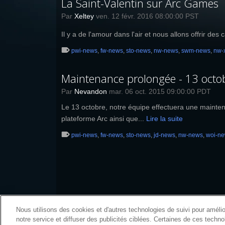
La Saint-Valentin sur Arc Games
Par
Xeltey
ven. 12 févr. 2016 08:00:00 PST
Il y a de l'amour dans l'air et nous allons offrir d
pwi-news
,
fw-news
,
sto-news
,
nw-news
,
swm-news
,
nw-
Maintenance prolongée - 13 octo
Par
Nevandon
mar. 06 oct. 2015 09:00:00 PDT
Le 13 octobre, notre équipe effectuera une mainten
plateforme Arc ainsi que...
Lire la suite
pwi-news
,
fw-news
,
sto-news
,
jd-news
,
nw-news
,
woi-n
Nous utilisons des cookies et d'autres technologies de suivi pour amélior
notre service et diffuser des publicités ciblées. Certaines de ces techn