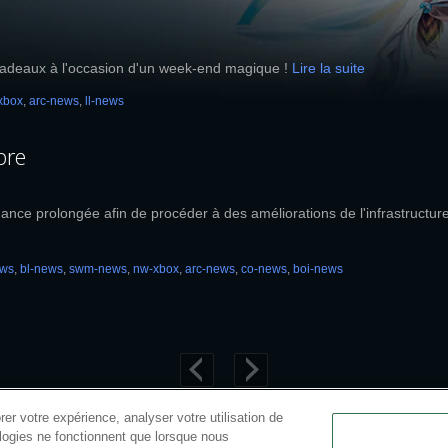
es cadeaux à l'occasion d'un week-end magique !
Lire la suite
xbox
,
arc-news
,
ll-news
bre
ance prolongée afin de procéder à des améliorations de l'infrastructur
ews
,
bl-news
,
swm-news
,
nw-xbox
,
arc-news
,
co-news
,
boi-news
er votre expérience, analyser votre utilisation de
ologies ne fonctionnent que lorsque nous