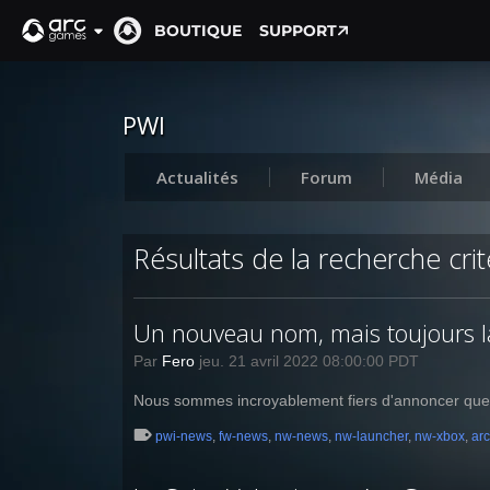
BOUTIQUE
SUPPORT
PWI
Actualités
Forum
Média
Résultats de la recherche cri
Un nouveau nom, mais toujours 
Par
Fero
jeu. 21 avril 2022 08:00:00 PDT
Nous sommes incroyablement fiers d'annoncer que 
pwi-news
,
fw-news
,
nw-news
,
nw-launcher
,
nw-xbox
,
ar