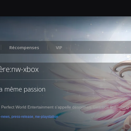
Récompenses
VIP
tère:nw-xbox
la même passion
Perfect World Entertainment s'appelle désormais Gearbox Publishing 
c-news
,
press-release
,
nw-playstation