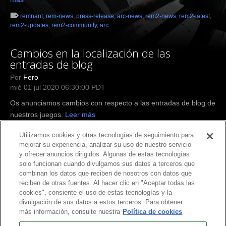
remnant
,
rem-news
,
press-release
,
arc-news
,
rem2-news
,
rem2-latest
,
rem2-updates
,
rem2-community
,
arc
Cambios en la localización de las
entradas de blog
Por
Fero
mié 01 jul 2020 06:30:00 PDT
Os anunciamos cambios con respecto a las entradas de blog de
nuestros juegos.
Leer más
rem-news
,
arc-news
Utilizamos cookies y otras tecnologías de seguimiento para
mejorar su experiencia, analizar su uso de nuestro servicio
y ofrecer anuncios dirigidos. Algunas de estas tecnologías
solo funcionan cuando divulgamos sus datos a terceros que
combinan los datos que reciben de nosotros con datos que
reciben de otras fuentes. Al hacer clic en "Aceptar todas las
cookies", consiente el uso de estas tecnologías y la
divulgación de sus datos a estos terceros. Para obtener
más información, consulte nuestra
Política de cookies