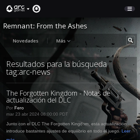
Remnant: From the Ashes
COMERCIO
SOPORTE
Novedades
Más
Iniciar sesión
Resultados para la búsqueda
tag:arc-news
English
Deutsch
The Forgotten Kingdom - Notas de
Français
actualización del DLC
Italiano
Por
Fero
Pусский
mar 23 abr 2024 08:00:00 PDT
Español
Junto con el DLC The Forgotten Kingdom, esta actualización
introduce bastantes ajustes de equilibrio en todo el juego.
Leer
más