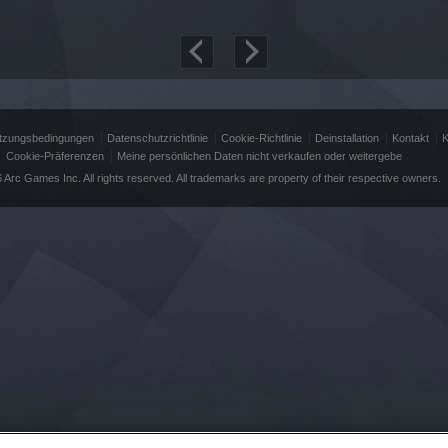
tzungsbedingungen
Datenschutzrichtlinie
Cookie-Richtlinie
Deinstallation
Kontakt
K
Cookie-Präferenzen
Meine persönlichen Daten nicht verkaufen oder weitergebe
 Arc Games Inc. All rights reserved. All trademarks are property of their respective owners.