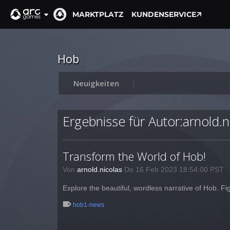
MARKTPLATZ
KUNDENSERVICE
Hob
Neuigkeiten
Ergebnisse für Autor:arnold.n
Transform the World of Hob!
Von
arnold.nicolas
Do 16 Feb 2023 18:54:00 PST
Explore the beautiful, wordless narrative of Hob. Fi
hob1-news