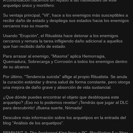
A continuación hacemos un repaso a las habilidades de este
arquetipo único y mortífero:
Su ventaja principal, "Vil", hace a los enemigos más susceptibles a
recibir daño de estado y despliega sus estados hacia los enemigos
cercanos tras su muerte.
Usando "Erupción", el Ritualista hace detonar a los enemigos
cercanos y remata la tarea infligiendo daño adicional a aquellos
que han recibido daño de estado.
Para arrasar al enemigo, "Miasma" aplica Hemorragia,
Quemadura, Sobrecarga y Corrosión a todos los enemigos dentro
de su alcance.
Por último, "Tendencia suicida" aflige al propio Ritualista. Se anula
la curación estándar y drena salud de forma constante, pero otorga
una mejora de daño grave y absorción de vida sustancial.
¿Que dónde puedes encontrar el objeto que desbloquea este
arquetipo? ¡Eso no lo podemos revelar! ¡Tendrás que jugar al DLC
para descubrirlo! ¡Buena suerte, Nómada!
Descubre más información sobre los arquetipos en la entrada del
blog "Análisis de los arquetipos"
.
REMNANT II:
The Awakened King
llega a PC, PlayStation 5 y Xbox