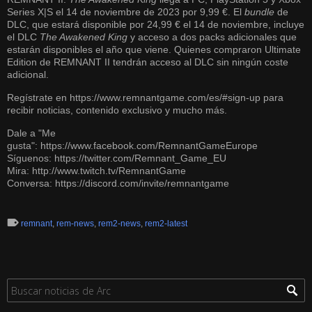
Series X|S el 14 de noviembre de 2023 por 9,99 €. El
bundle
de
DLC, que estará disponible por 24,99 € el 14 de noviembre, incluye
el DLC
The Awakened King
y acceso a dos packs adicionales que
estarán disponibles el año que viene. Quienes compraron Ultimate
Edition de REMNANT II tendrán acceso al DLC sin ningún coste
adicional.
Regístrate en
https://www.remnantgame.com/es/#sign-up
para
recibir noticias, contenido exclusivo y mucho más.
Dale a "Me
gusta":
https://www.facebook.com/RemnantGameEurope
Síguenos:
https://twitter.com/Remnant_Game_EU
Mira:
http://www.twitch.tv/RemnantGame
Conversa:
https://discord.com/invite/remnantgame
remnant
,
rem-news
,
rem2-news
,
rem2-latest