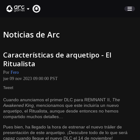
COMERCIO
Noticias de Arc
SOPORTE
Características de arquetipo - El
Iniciar sesión
Ritualista
Por
Fero
English
jue 09 nov 2023 09:00:00 PST
Deutsch
Tweet
Français
Cuando anunciamos el primer DLC para REMNANT II,
The
Italiano
Awakened King
, mencionamos que este incluiría un nuevo
Pусский
arquetipo, el Ritualista, aunque desde entonces no hemos
compartido muchos detalles…
Español
Pues bien, ha llegado la hora de estrenar el nuevo tráiler de
presentación de este arquetipo. ¡Descubre todo de lo que será
capaz cuando llegue el nuevo DLC el 14 de noviembre!